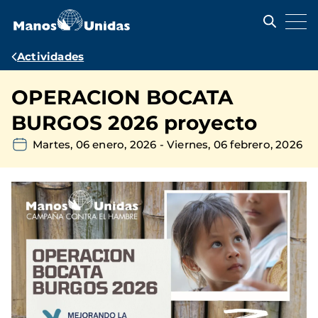
Pasar
al
contenido
principal
Ruta
Actividades
de
OPERACION BOCATA
navegación
BURGOS 2026 proyecto
Martes, 06 enero, 2026
-
Viernes, 06 febrero, 2026