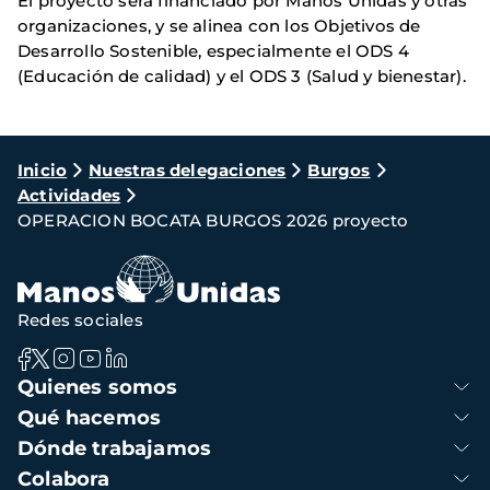
El proyecto será financiado por Manos Unidas y otras
organizaciones, y se alinea con los Objetivos de
Desarrollo Sostenible, especialmente el ODS 4
(Educación de calidad) y el ODS 3 (Salud y bienestar). ​
Ruta
Inicio
Nuestras delegaciones
Burgos
Actividades
de
OPERACION BOCATA BURGOS 2026 proyecto
navegación
Redes sociales
Navegación
Quienes somos
principal
Qué hacemos
Dónde trabajamos
Colabora