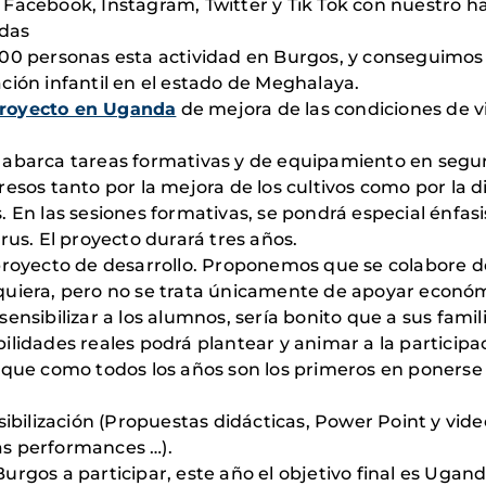
Facebook, Instagram, Twitter y Tik Tok con nuestro has
das
00 personas esta actividad en Burgos, y conseguimos
ción infantil en el estado de Meghalaya.
royecto en Uganda
de mejora de las condiciones de v
abarca tareas formativas y de equipamiento en seguri
esos tanto por la mejora de los cultivos como por la d
. En las sesiones formativas, se pondrá especial énfas
rus. El proyecto durará tres años.
proyecto de desarrollo. Proponemos que se colabore de
quiera, pero no se trata únicamente de apoyar económ
nsibilizar a los alumnos, sería bonito que a sus famili
ilidades reales podrá plantear y animar a la particip
, que como todos los años son los primeros en ponerse
sibilización (Propuestas didácticas, Power Point y vide
as performances …).
rgos a participar, este año el objetivo final es Ugand