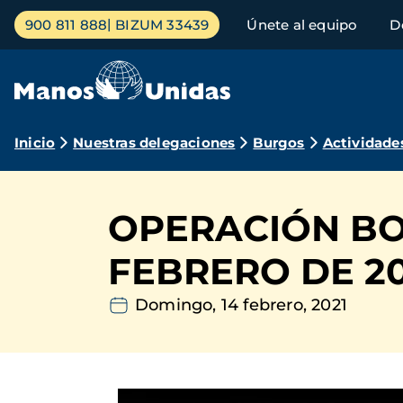
Pasar
Menú
900 811 888
BIZUM 33439
Únete al equipo
D
al
principal
contenido
principal
Ruta
Inicio
Nuestras delegaciones
Burgos
Actividade
de
navegación
OPERACIÓN BOC
FEBRERO DE 20
Domingo, 14 febrero, 2021