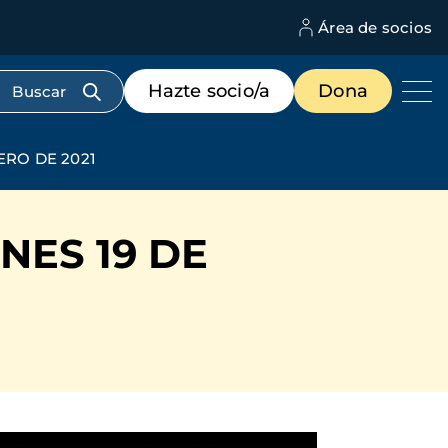
Área de socios
M
d
c
Menú
Hazte socio/a
Dona
d
de
us
destacados
cabecera
ERO DE 2021
NES 19 DE