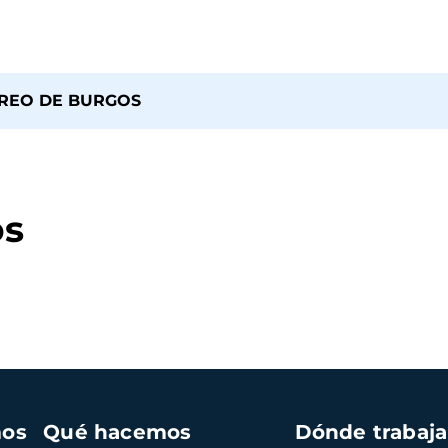
RREO DE BURGOS
os
mos
Qué hacemos
Dónde trabaj