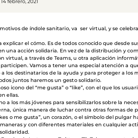
14 febrero, 2021
otivos de índole sanitario, va ser virtual, y se celebr
 a explicar el cómo. Es de todos conocido que desde sus
n una acción solidaria. En vez de la distribución y com
virtual, a través de Teams, u otra aplicación informát
 participen. Vamos a tener una especial atención a q
a los destinatarios de la ayuda y para proteger a los 
odos juntos haremos un gesto solidario.
oso icono del “me gusta” o “like”, con el que los usuar
n ellas.
no a los más jóvenes para sensibilizarlos sobre la nec
terna, única manera de luchar contra otras formas de
ikes o me gusta”, un corazón, o el símbolo del pulgar 
 maneras y con diferentes materiales en cualquier acti
solidaridad.