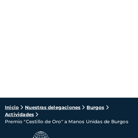
Ruta
Inicio
Nuestras delegaciones
Burgos
Actividades
de
Premio "Cestillo de Oro" a Manos Unidas de Burgos
navegación