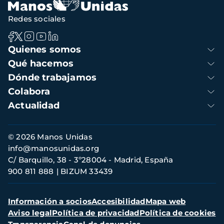
Redes sociales
Navegación
Quienes somos
principal
Qué hacemos
Dónde trabajamos
Colabora
Actualidad
Información
© 2026 Manos Unidas
de
info@manosunidas.org
contacto
C/ Barquillo, 38 - 3º28004 - Madrid, España
900 811 888
BIZUM 33439
Menú
Información a socios
Accesibilidad
Mapa web
secundario
Aviso legal
Política de privacidad
Política de cookies