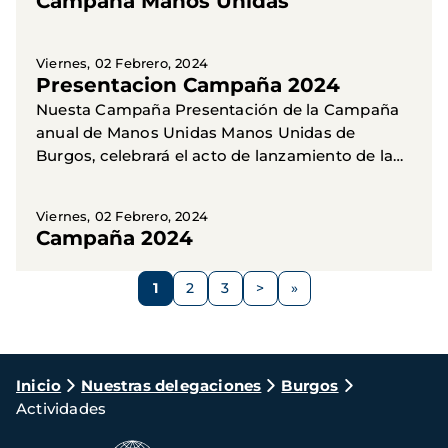
Campaña Manos Unidas
Viernes, 02 Febrero, 2024
Presentacion Campaña 2024
Nuesta Campaña Presentación de la Campaña
anual de Manos Unidas Manos Unidas de
Burgos, celebrará el acto de lanzamiento de la
Campaña de 2024, el próximo 7 de febrero a las
19 horas en la Sala...
Viernes, 02 Febrero, 2024
Campaña 2024
Paginación
1
2
3
>
Página
Página
Página
Siguiente
página
Ruta
Inicio
Nuestras delegaciones
Burgos
Actividades
de
navegación