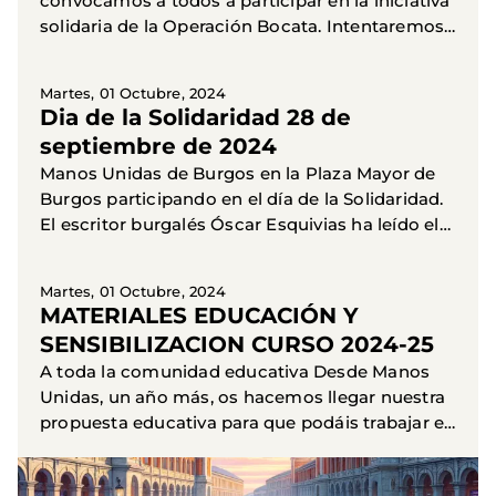
convocamos a todos a participar en la iniciativa
solidaria de la Operación Bocata. Intentaremos
en un ambiente festivo sensibilizarnos sobre la
realidad de...
Martes, 01 Octubre, 2024
Dia de la Solidaridad 28 de
septiembre de 2024
Manos Unidas de Burgos en la Plaza Mayor de
Burgos participando en el día de la Solidaridad.
El escritor burgalés Óscar Esquivias ha leído el
manifiesto. La celebración contó con teatro,
conciertos...
Martes, 01 Octubre, 2024
MATERIALES EDUCACIÓN Y
SENSIBILIZACION CURSO 2024-25
A toda la comunidad educativa Desde Manos
Unidas, un año más, os hacemos llegar nuestra
propuesta educativa para que podáis trabajar en
el aula la educación en valores. Durante los
próximos años, en...