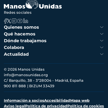
Redes sociales
Navegación
Quienes somos
principal
Qué hacemos
Dónde trabajamos
Colabora
Actualidad
Información
© 2026 Manos Unidas
de
info@manosunidas.org
contacto
C/ Barquillo, 38 - 3º28004 - Madrid, España
900 811 888
BIZUM 33439
Menú
Información a socios
Accesibilidad
Mapa web
secundario
Aviso legal
Política de privacidad
Política de cookies