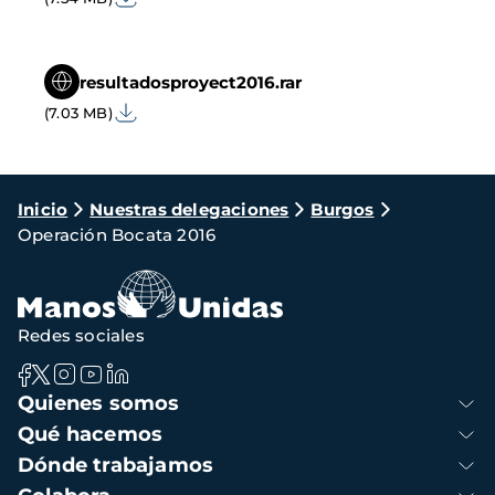
resultadosproyect2016.rar
(7.03 MB)
Ruta
Inicio
Nuestras delegaciones
Burgos
Operación Bocata 2016
de
navegación
Redes sociales
Navegación
Quienes somos
principal
Qué hacemos
Dónde trabajamos