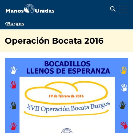
Pasar
al
contenido
principal
Ruta
Burgos
de
Operación Bocata 2016
navegación