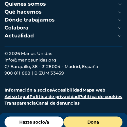
Navegación
Quienes somos
principal
Qué hacemos
Dónde trabajamos
Colabora
Actualidad
Información
© 2026 Manos Unidas
de
info@manosunidas.org
contacto
C/ Barquillo, 38 - 3º28004 - Madrid, España
900 811 888
BIZUM 33439
Menú
Información a socios
Accesibilidad
Mapa web
secundario
Aviso legal
Política de privacidad
Política de cookies
Transparencia
Canal de denuncias
Menú
Hazte socio/a
Dona
de