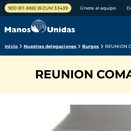
Pasar
Menú
900 811 888
BIZUM 33439
Únete al equipo
D
al
principal
contenido
principal
Ruta
Inicio
Nuestras delegaciones
Burgos
REUNION 
de
navegación
REUNION COMA