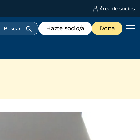
Área de socios
M
d
c
Menú
Hazte socio/a
Dona
d
de
us
destacados
cabecera