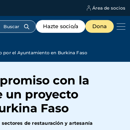
Área de socios
M
d
c
Menú
Hazte socio/a
Dona
d
de
us
destacados
cabecera
do por el Ayuntamiento en Burkina Faso
promiso con la
e un proyecto
urkina Faso
 sectores de restauración y artesanía