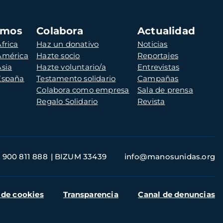
amos
Colabora
Actualidad
frica
Haz un donativo
Noticias
 América
Hazte socio
Reportajes
Asia
Hazte voluntario/a
Entrevistas
 España
Testamento solidario
Campañas
Colabora como empresa
Sala de prensa
Regalo Solidario
Revista
900 811 888
BIZUM 33439
info@manosunidas.org
 de cookies
Transparencia
Canal de denuncias