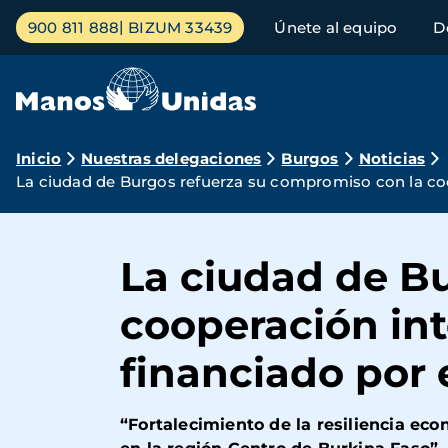
Pasar
Menú
900 811 888
BIZUM 33439
Únete al equipo
D
al
principal
contenido
principal
Ruta
Inicio
Nuestras delegaciones
Burgos
Noticias
La ciudad de Burgos refuerza su compromiso con la coo
de
navegación
La ciudad de B
cooperación int
financiado por
“Fortalecimiento de la resiliencia ec