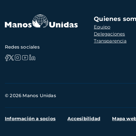
Navegación
Quienes so
principal
Equipo
Delegaciones
Transparencia
Redes sociales
Información
© 2026 Manos Unidas
de
contacto
Menú
Información a socios
Accesibilidad
Mapa we
secundario