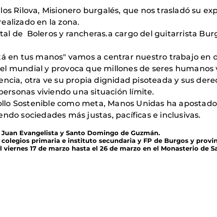
los Rilova, Misionero burgalés, que nos trasladó su e
ealizado en la zona.
al de Boleros y rancheras.a cargo del guitarrista Bu
stá en tus manos" vamos a centrar nuestro trabajo en
el mundial y provoca que millones de seres humanos v
encia, otra ve su propia dignidad pisoteada y sus de
 personas viviendo una situación límite.
rrollo Sostenible como meta, Manos Unidas ha apostado
ndo sociedades más justas, pacíficas e inclusivas.
San Juan Evangelista y Santo Domingo de Guzmán.
 colegios primaria e instituto secundaria y FP de Burgos y provin
l viernes 17 de marzo hasta el 26 de marzo en el Monasterio de S