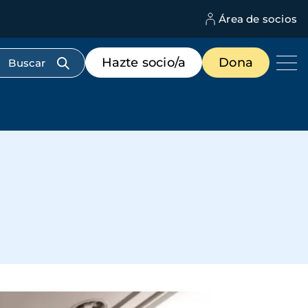
Área de socios
M
d
c
Menú
Hazte socio/a
Dona
d
de
us
destacados
cabecera