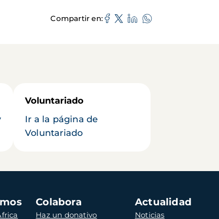
Compartir en
Voluntariado
y
Ir a la página de
Voluntariado
amos
Colabora
Actualidad
frica
Haz un donativo
Noticias