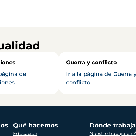
ualidad
iones
Guerra y conflicto
 página de
Ir a la página de Guerra 
iones
conflicto
mos
Qué hacemos
Dónde trabaj
Educación
Nuestro trabajo en Á