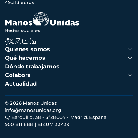
49.313 euros
Redes sociales
Navegación
Quienes somos
principal
Qué hacemos
Dónde trabajamos
Colabora
Actualidad
Información
© 2026 Manos Unidas
de
info@manosunidas.org
contacto
C/ Barquillo, 38 - 3º28004 - Madrid, España
900 811 888
BIZUM 33439