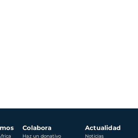
amos
Colabora
Actualidad
frica
Haz un donativo
Noticias