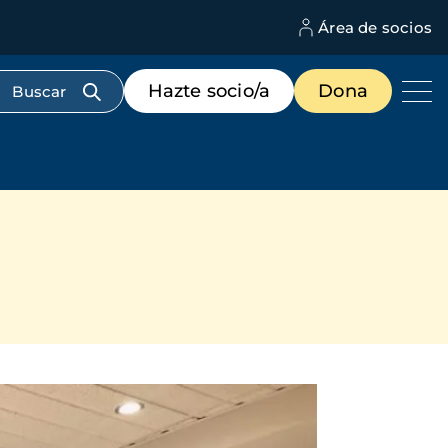
Área de socios
M
d
c
Menú
Hazte socio/a
Dona
d
de
us
destacados
cabecera