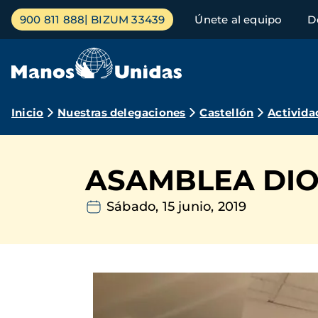
Pasar
Menú
900 811 888
BIZUM 33439
Únete al equipo
D
al
principal
contenido
principal
Ruta
Inicio
Nuestras delegaciones
Castellón
Activida
de
navegación
ASAMBLEA DI
Sábado, 15 junio, 2019