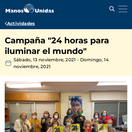
Pasar
al
contenido
principal
Ruta
Actividades
de
Campaña "24 horas para
navegación
iluminar el mundo"
Sábado, 13 noviembre, 2021
-
Domingo, 14
noviembre, 2021