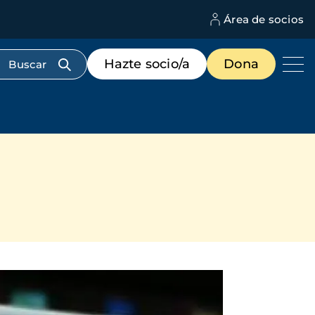
Área de socios
M
d
c
Menú
Hazte socio/a
Dona
d
de
us
destacados
cabecera