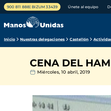
Pasar
Menú
900 811 888
BIZUM 33439
Únete al equipo
D
al
principal
contenido
principal
Ruta
Inicio
Nuestras delegaciones
Castellón
Activida
de
navegación
CENA DEL HAM
Miércoles, 10 abril, 2019