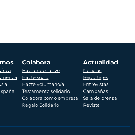
amos
Colabora
Actualidad
frica
Haz un donativo
Noticias
 América
Hazte socio
Reportajes
Asia
Hazte voluntario/a
Entrevistas
 España
Testamento solidario
Campañas
Colabora como empresa
Sala de prensa
Regalo Solidario
Revista