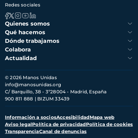
Redes sociales
Navegación
Quienes somos
principal
Qué hacemos
Dónde trabajamos
Colabora
Actualidad
Información
© 2026 Manos Unidas
de
info@manosunidas.org
contacto
C/ Barquillo, 38 - 3º28004 - Madrid, España
900 811 888
BIZUM 33439
Menú
Información a socios
Accesibilidad
Mapa web
secundario
Aviso legal
Política de privacidad
Política de cookies
Transparencia
Canal de denuncias