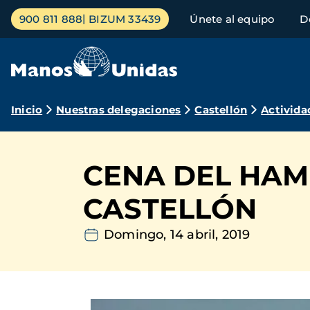
Pasar
Menú
900 811 888
BIZUM 33439
Únete al equipo
D
al
principal
contenido
principal
Ruta
Inicio
Nuestras delegaciones
Castellón
Activida
de
navegación
CENA DEL HAM
CASTELLÓN
Domingo, 14 abril, 2019