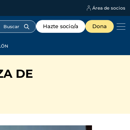
Área de socios
M
d
c
Menú
Hazte socio/a
Dona
d
de
us
destacados
cabecera
LÓN
ZA DE