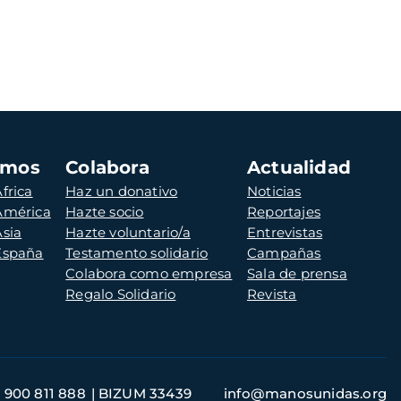
amos
Colabora
Actualidad
frica
Haz un donativo
Noticias
 América
Hazte socio
Reportajes
Asia
Hazte voluntario/a
Entrevistas
 España
Testamento solidario
Campañas
Colabora como empresa
Sala de prensa
Regalo Solidario
Revista
900 811 888
BIZUM 33439
info@manosunidas.org