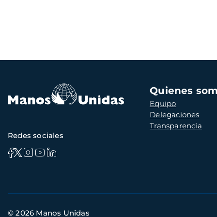
Navegación
Quienes so
principal
Equipo
Delegaciones
Transparencia
Redes sociales
Información
© 2026 Manos Unidas
de