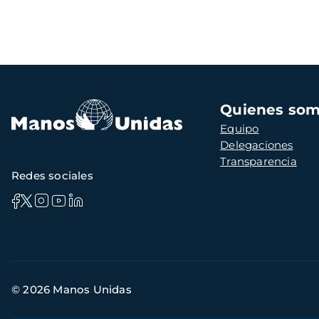
Navegación
Quienes so
principal
Equipo
Delegaciones
Transparencia
Redes sociales
Información
© 2026 Manos Unidas
de
contacto