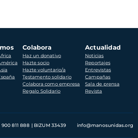
amos
Colabora
Actualidad
frica
Haz un donativo
Noticias
 América
Hazte socio
Reportajes
Asia
Hazte voluntario/a
Entrevistas
 España
Testamento solidario
Campañas
Colabora como empresa
Sala de prensa
Regalo Solidario
Revista
900 811 888
BIZUM 33439
info@manosunidas.org