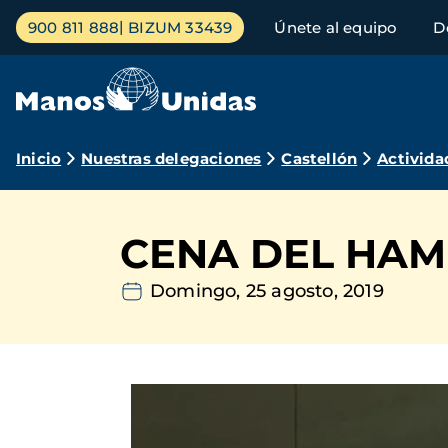
Pasar
Menú
900 811 888
BIZUM 33439
Únete al equipo
D
al
principal
contenido
principal
Ruta
Inicio
Nuestras delegaciones
Castellón
Activida
de
navegación
CENA DEL HA
Domingo, 25 agosto, 2019