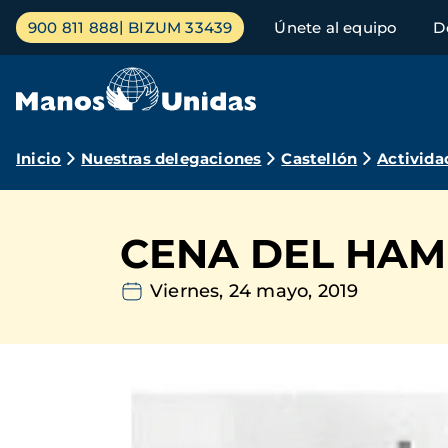
Pasar
Menú
900 811 888
BIZUM 33439
Únete al equipo
D
al
principal
contenido
principal
Ruta
Inicio
Nuestras delegaciones
Castellón
Activida
de
navegación
CENA DEL HAM
Viernes, 24 mayo, 2019