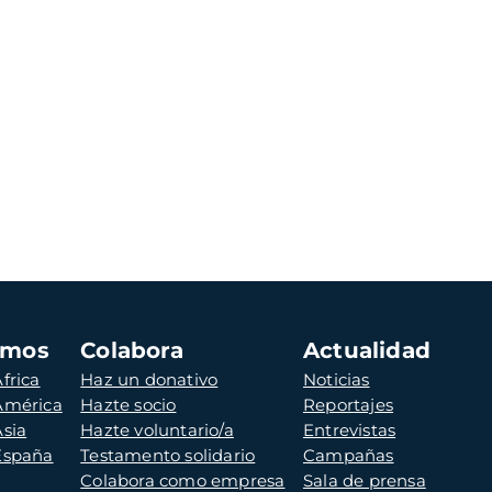
amos
Colabora
Actualidad
frica
Haz un donativo
Noticias
 América
Hazte socio
Reportajes
Asia
Hazte voluntario/a
Entrevistas
 España
Testamento solidario
Campañas
Colabora como empresa
Sala de prensa