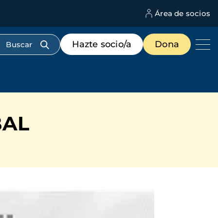
Área de socios
M
d
c
Menú
Hazte socio/a
Dona
d
de
us
destacados
cabecera
BAL