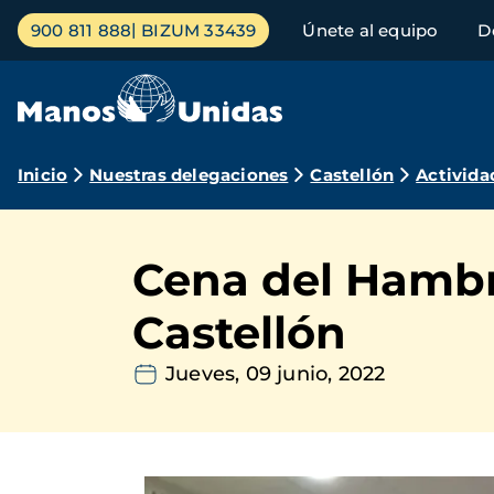
Pasar
Menú
900 811 888
BIZUM 33439
Únete al equipo
D
al
principal
contenido
principal
Ruta
Inicio
Nuestras delegaciones
Castellón
Activida
de
navegación
Cena del Hambre
Castellón
Jueves, 09 junio, 2022