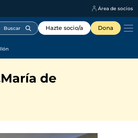
Área de socios
M
d
c
Menú
Hazte socio/a
Dona
d
de
us
destacados
cabecera
llón
.María de