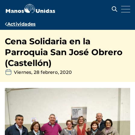
Pasar
al
contenido
principal
Ruta
Actividades
de
Cena Solidaria en la
navegación
Parroquia San José Obrero
(Castellón)
Viernes, 28 febrero, 2020