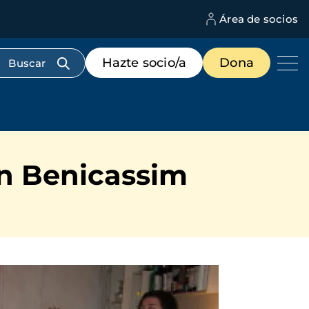
Área de socios
M
d
c
Menú
Hazte socio/a
Dona
d
de
us
destacados
cabecera
en Benicassim