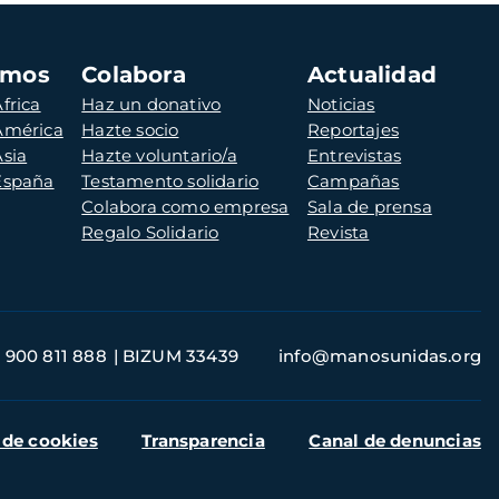
amos
Colabora
Actualidad
frica
Haz un donativo
Noticias
 América
Hazte socio
Reportajes
Asia
Hazte voluntario/a
Entrevistas
 España
Testamento solidario
Campañas
Colabora como empresa
Sala de prensa
Regalo Solidario
Revista
900 811 888
BIZUM 33439
info@manosunidas.org
 de cookies
Transparencia
Canal de denuncias