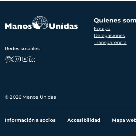
Navegación
Quienes so
principal
Equipo
Delegaciones
Transparencia
Redes sociales
Información
© 2026 Manos Unidas
de
contacto
Menú
Información a socios
Accesibilidad
Mapa we
secundario