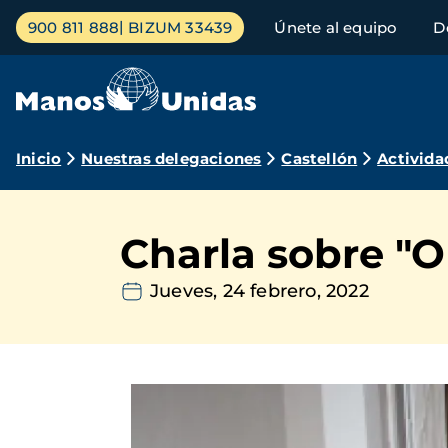
Pasar
Menú
900 811 888
BIZUM 33439
Únete al equipo
D
al
principal
contenido
principal
Ruta
Inicio
Nuestras delegaciones
Castellón
Activida
de
navegación
Charla sobre "
Jueves, 24 febrero, 2022