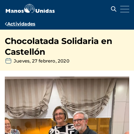
Pasar
al
contenido
principal
Ruta
Actividades
de
Chocolatada Solidaria en
navegación
Castellón
Jueves, 27 febrero, 2020