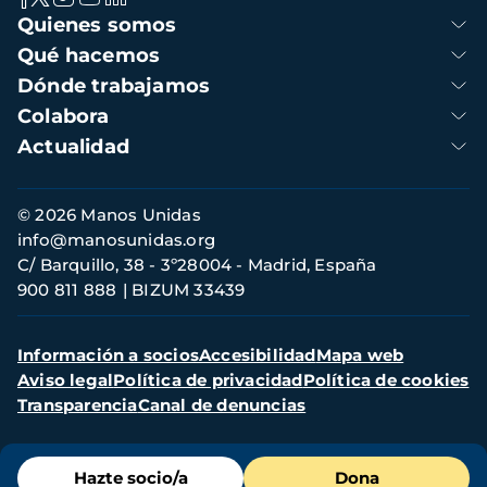
Navegación
Quienes somos
principal
Qué hacemos
Dónde trabajamos
Colabora
Actualidad
Información
© 2026 Manos Unidas
de
info@manosunidas.org
contacto
C/ Barquillo, 38 - 3º28004 - Madrid, España
900 811 888
BIZUM 33439
Menú
Información a socios
Accesibilidad
Mapa web
secundario
Aviso legal
Política de privacidad
Política de cookies
Transparencia
Canal de denuncias
Menú
Hazte socio/a
Dona