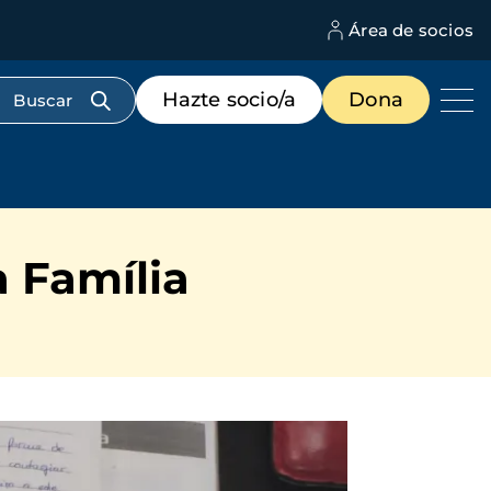
Área de socios
M
d
c
Menú
Hazte socio/a
Dona
d
de
us
destacados
cabecera
 Família