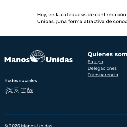
Hoy, en la catequésis de confirmación
Unidas. ¡Una forma atractiva de conoc
Navegación
Quienes so
principal
Equipo
Delegaciones
Transparencia
Redes sociales
Información
© 2026 Manos Unidas
de