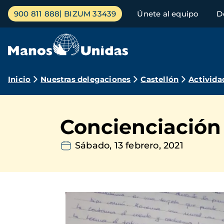
Pasar
Menú
900 811 888
BIZUM 33439
Únete al equipo
D
al
principal
contenido
principal
Ruta
Inicio
Nuestras delegaciones
Castellón
Activida
de
navegación
Concienciación
Sábado, 13 febrero, 2021