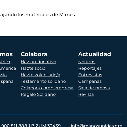
abajando los materiales de Manos
amos
Colabora
Actualidad
frica
Haz un donativo
Noticias
 América
Hazte socio
Reportajes
Asia
Hazte voluntario/a
Entrevistas
 España
Testamento solidario
Campañas
Colabora como empresa
Sala de prensa
Regalo Solidario
Revista
900 811 888
BIZUM 33439
info@manosunidas.org