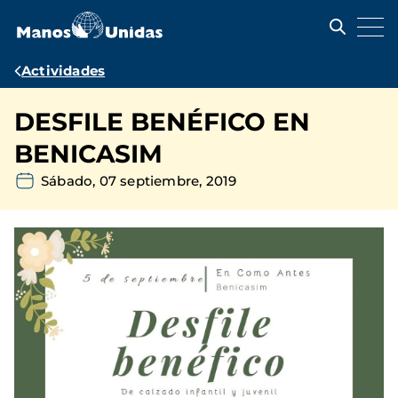
Pasar
al
contenido
principal
Ruta
Actividades
de
DESFILE BENÉFICO EN
navegación
BENICASIM
Sábado, 07 septiembre, 2019