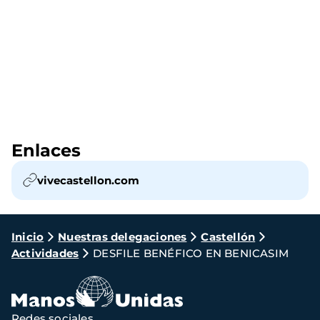
Enlaces
vivecastellon.com
Ruta
Inicio
Nuestras delegaciones
Castellón
Actividades
DESFILE BENÉFICO EN BENICASIM
de
navegación
Redes sociales