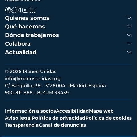
Navegación
Quienes somos
principal
Qué hacemos
Dónde trabajamos
Colabora
Actualidad
Información
© 2026 Manos Unidas
de
info@manosunidas.org
contacto
C/ Barquillo, 38 - 3º28004 - Madrid, España
900 811 888
BIZUM 33439
Menú
Información a socios
Accesibilidad
Mapa web
secundario
Aviso legal
Política de privacidad
Política de cookies
Transparencia
Canal de denuncias