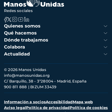
Redes sociales
Navegación
Quienes somos
principal
Qué hacemos
Dónde trabajamos
Colabora
Actualidad
Información
© 2026 Manos Unidas
de
info@manosunidas.org
contacto
C/ Barquillo, 38 - 3º28004 - Madrid, España
900 811 888
BIZUM 33439
Menú
Información a socios
Accesibilidad
Mapa web
secundario
Aviso legal
Política de privacidad
Política de cookies