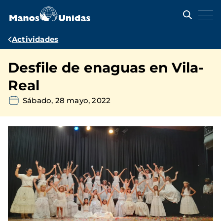
Pasar
al
contenido
principal
Ruta
Actividades
de
Desfile de enaguas en Vila-
navegación
Real
Sábado, 28 mayo, 2022