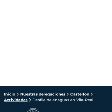
Ruta
Inicio
Nuestras delegaciones
Castellón
Actividades
Desfile de enaguas en Vila-Real
de
navegación