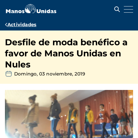
Pasar
al
contenido
principal
Ruta
Actividades
de
Desfile de moda benéfico a
navegación
favor de Manos Unidas en
Nules
Domingo, 03 noviembre, 2019