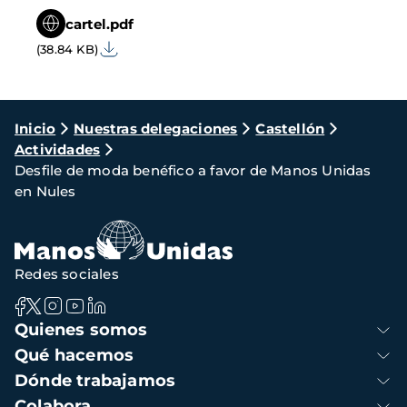
cartel.pdf
(38.84 KB)
Ruta
Inicio
Nuestras delegaciones
Castellón
Actividades
de
Desfile de moda benéfico a favor de Manos Unidas
navegación
en Nules
Redes sociales
Navegación
Quienes somos
principal
Qué hacemos
Dónde trabajamos
Colabora