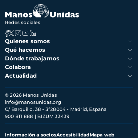
navegación
Redes sociales
Navegación
Quienes somos
principal
Qué hacemos
Dónde trabajamos
Colabora
Actualidad
Información
© 2026 Manos Unidas
de
info@manosunidas.org
contacto
C/ Barquillo, 38 - 3º28004 - Madrid, España
900 811 888
BIZUM 33439
Menú
Información a socios
Accesibilidad
Mapa web