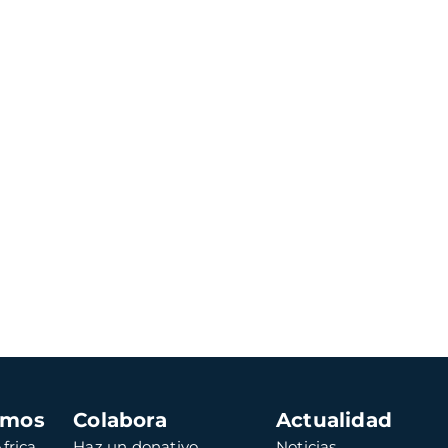
amos
Colabora
Actualidad
frica
Haz un donativo
Noticias