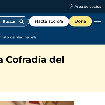
Área de socios
M
d
c
Menú
Hazte socio/a
Dona
d
de
us
destacados
cabecera
risto de Medinacelli
 Cofradía del