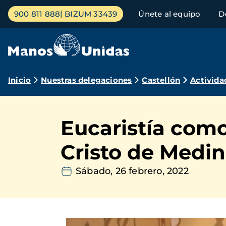
Pasar
Menú
900 811 888
BIZUM 33439
Únete al equipo
D
al
principal
contenido
principal
Ruta
Inicio
Nuestras delegaciones
Castellón
Activida
de
navegación
Eucaristía com
Cristo de Medin
Sábado, 26 febrero, 2022