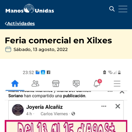
Pasar
al
contenido
principal
Ruta
Actividades
de
Feria comercial en Xilxes
navegación
Sábado, 13 agosto, 2022