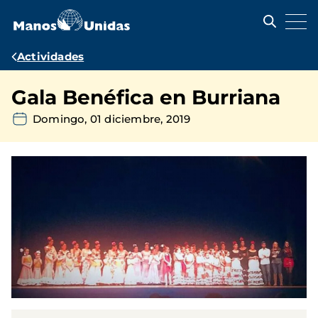
Pasar
al
contenido
principal
Ruta
Actividades
de
Gala Benéfica en Burriana
navegación
Domingo, 01 diciembre, 2019