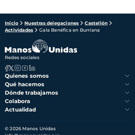
Ruta
Inicio
Nuestras delegaciones
Castellón
Actividades
Gala Benéfica en Burriana
de
navegación
Redes sociales
Navegación
Quienes somos
principal
Qué hacemos
Dónde trabajamos
Colabora
Actualidad
Información
© 2026 Manos Unidas
de