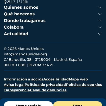
Navegación
Quienes somos
principal
Qué hacemos
Dónde trabajamos
Colabora
Actualidad
Información
© 2026 Manos Unidas
de
info@manosunidas.org
contacto
C/ Barquillo, 38 - 3º28004 - Madrid, España
900 811 888
BIZUM 33439
Menú
Información a socios
Accesibilidad
Mapa web
secundario
Aviso legal
Política de privacidad
Política de cookies
Transparencia
Canal de denuncias
Menú
Hazte socio/a
Dona