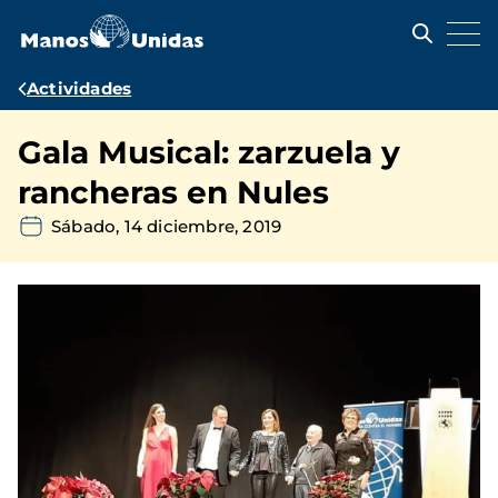
Pasar
al
contenido
principal
Ruta
Actividades
de
Gala Musical: zarzuela y
navegación
rancheras en Nules
Sábado, 14 diciembre, 2019