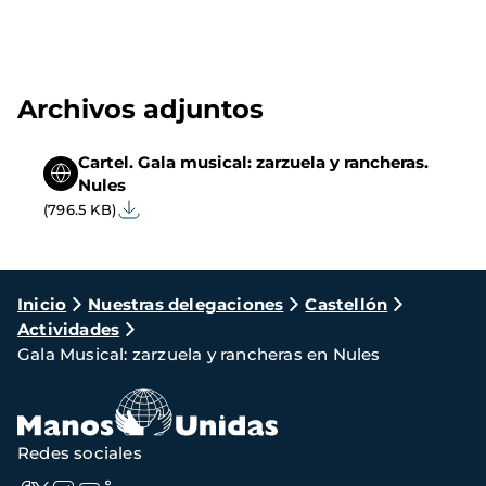
Archivos adjuntos
Cartel. Gala musical: zarzuela y rancheras.
Nules
(796.5 KB)
Ruta
Inicio
Nuestras delegaciones
Castellón
Actividades
de
Gala Musical: zarzuela y rancheras en Nules
navegación
Redes sociales