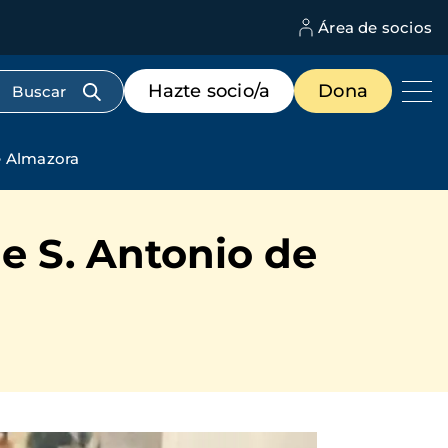
Área de socios
M
d
c
Menú
Hazte socio/a
Dona
d
de
us
destacados
cabecera
e Almazora
e S. Antonio de