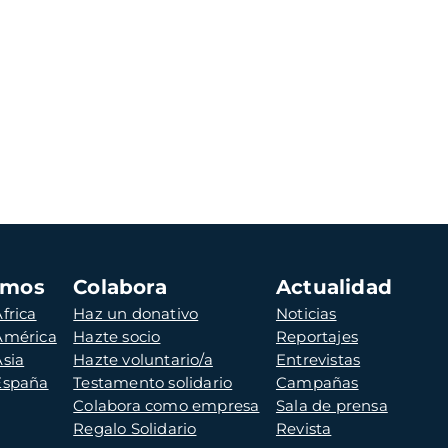
amos
Colabora
Actualidad
frica
Haz un donativo
Noticias
 América
Hazte socio
Reportajes
Asia
Hazte voluntario/a
Entrevistas
 España
Testamento solidario
Campañas
Colabora como empresa
Sala de prensa
Regalo Solidario
Revista