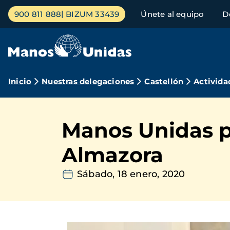
Pasar
Menú
900 811 888
BIZUM 33439
Únete al equipo
D
al
principal
contenido
principal
Ruta
Inicio
Nuestras delegaciones
Castellón
Activida
de
navegación
Manos Unidas pr
Almazora
Sábado, 18 enero, 2020