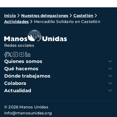
Ruta
Inicio
Nuestras delegaciones
Castellón
Actividades
Mercadillo Solidario en Castellón
de
navegación
Redes sociales
Navegación
Quienes somos
principal
Qué hacemos
Dónde trabajamos
Colabora
Actualidad
Información
© 2026 Manos Unidas
de
info@manosunidas.org
contacto