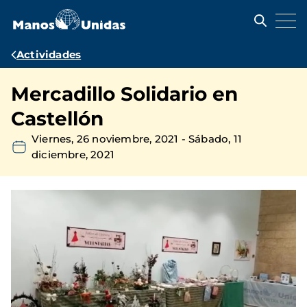
Pasar
al
contenido
principal
Ruta
Actividades
de
Mercadillo Solidario en
navegación
Castellón
Viernes, 26 noviembre, 2021
-
Sábado, 11
diciembre, 2021