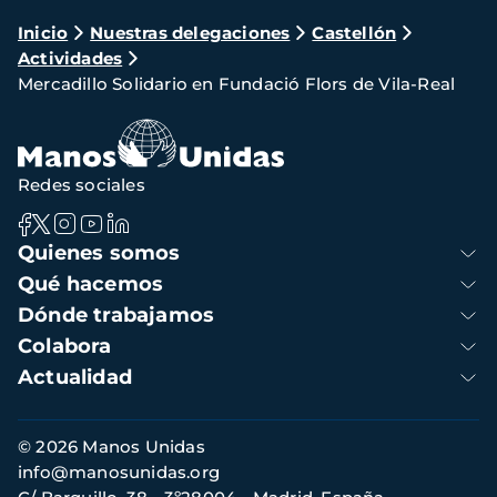
Ruta
Inicio
Nuestras delegaciones
Castellón
Actividades
de
Mercadillo Solidario en Fundació Flors de Vila-Real
navegación
Redes sociales
Navegación
Quienes somos
principal
Qué hacemos
Dónde trabajamos
Colabora
Actualidad
Información
© 2026 Manos Unidas
de
info@manosunidas.org
contacto