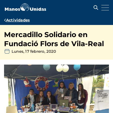
Pasar
al
contenido
principal
Ruta
Actividades
de
Mercadillo Solidario en
navegación
Fundació Flors de Vila-Real
Lunes, 17 febrero, 2020