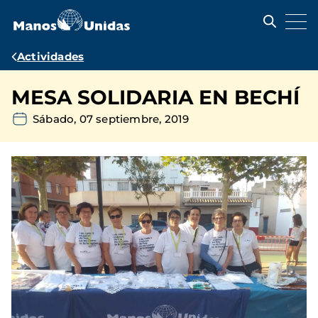
Pasar
al
contenido
principal
Ruta
Actividades
de
MESA SOLIDARIA EN BECHÍ
navegación
Sábado, 07 septiembre, 2019