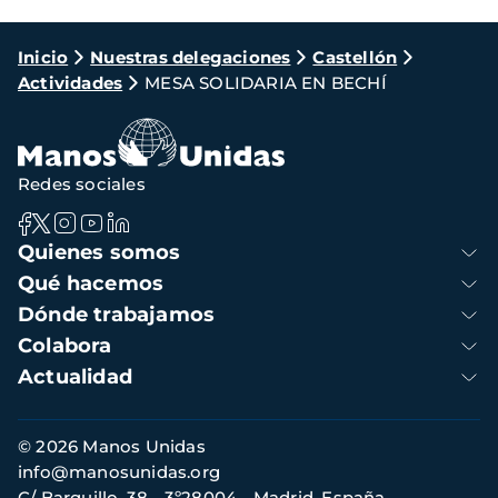
Ruta
Inicio
Nuestras delegaciones
Castellón
Actividades
MESA SOLIDARIA EN BECHÍ
de
navegación
Redes sociales
Navegación
Quienes somos
principal
Qué hacemos
Dónde trabajamos
Colabora
Actualidad
Información
© 2026 Manos Unidas
de
info@manosunidas.org
contacto
C/ Barquillo, 38 - 3º28004 - Madrid, España