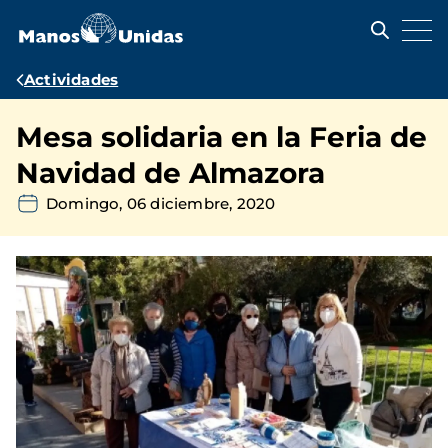
Pasar
al
contenido
principal
Ruta
Actividades
de
Mesa solidaria en la Feria de
navegación
Navidad de Almazora
Domingo, 06 diciembre, 2020