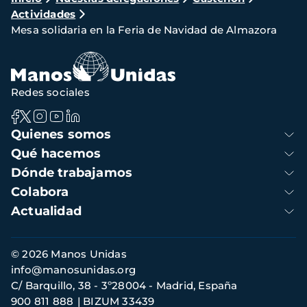
Actividades
de
Mesa solidaria en la Feria de Navidad de Almazora
navegación
Redes sociales
Navegación
Quienes somos
principal
Qué hacemos
Dónde trabajamos
Colabora
Actualidad
Información
© 2026 Manos Unidas
de
info@manosunidas.org
contacto
C/ Barquillo, 38 - 3º28004 - Madrid, España
900 811 888
BIZUM 33439