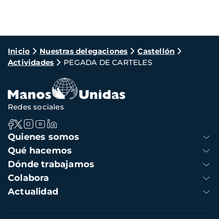
Ruta
Inicio
Nuestras delegaciones
Castellón
Actividades
PEGADA DE CARTELES
de
navegación
Redes sociales
Navegación
Quienes somos
principal
Qué hacemos
Dónde trabajamos
Colabora
Actualidad