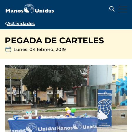
Pasar
al
contenido
principal
Ruta
Actividades
de
PEGADA DE CARTELES
navegación
Lunes, 04 febrero, 2019