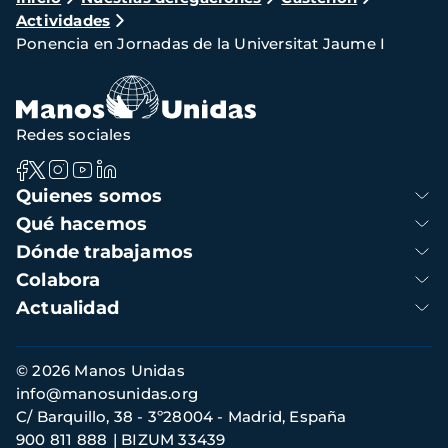
Actividades
de
Ponencia en Jornadas de la Universitat Jaume I
navegación
Redes sociales
Navegación
Quienes somos
principal
Qué hacemos
Dónde trabajamos
Colabora
Actualidad
Información
© 2026 Manos Unidas
de
info@manosunidas.org
contacto
C/ Barquillo, 38 - 3º28004 - Madrid, España
900 811 888
BIZUM 33439