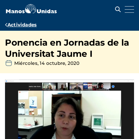
Pasar
al
contenido
principal
Ruta
Actividades
de
Ponencia en Jornadas de la
navegación
Universitat Jaume I
Miércoles, 14 octubre, 2020