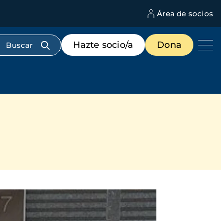
Área de socios
M
d
c
Menú
Hazte socio/a
Dona
d
de
us
destacados
cabecera