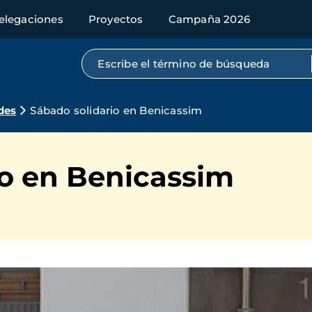
elegaciones
Proyectos
Campaña 2026
Búsqueda por texto completo
des
Sábado solidario en Benicassim
io en Benicassim