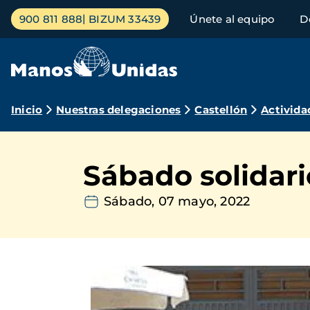
Pasar
Menú
900 811 888
BIZUM 33439
Únete al equipo
D
al
principal
contenido
principal
Ruta
Inicio
Nuestras delegaciones
Castellón
Activida
de
navegación
Sábado solidar
Sábado, 07 mayo, 2022