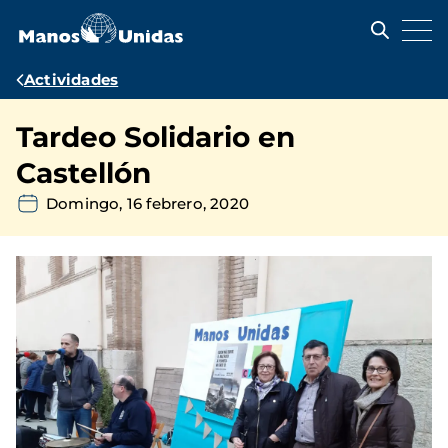
Pasar
al
contenido
principal
Ruta
Actividades
de
Tardeo Solidario en
navegación
Castellón
Domingo, 16 febrero, 2020