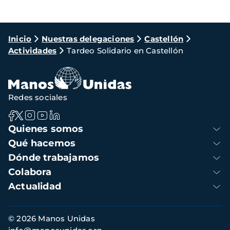
Ruta
Inicio
Nuestras delegaciones
Castellón
Actividades
Tardeo Solidario en Castellón
de
navegación
Redes sociales
Navegación
Quienes somos
principal
Qué hacemos
Dónde trabajamos
Colabora
Actualidad
Información
© 2026 Manos Unidas
de