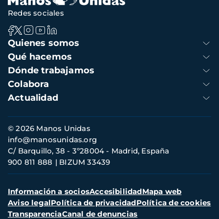
Redes sociales
Navegación
Quienes somos
principal
Qué hacemos
Dónde trabajamos
Colabora
Actualidad
Información
© 2026 Manos Unidas
de
info@manosunidas.org
contacto
C/ Barquillo, 38 - 3º28004 - Madrid, España
900 811 888
BIZUM 33439
Menú
Información a socios
Accesibilidad
Mapa web
secundario
Aviso legal
Política de privacidad
Política de cookies
Transparencia
Canal de denuncias