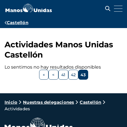
Pasar
al
contenido
principal
Ruta
Castellón
de
navegación
Actividades Manos Unidas
Castellón
Lo sentimos no hay resultados disponibles
Paginación
<
41
42
43
Página
Página
Página
Página
anterior
Ruta
Inicio
Nuestras delegaciones
Castellón
Actividades
de
navegación