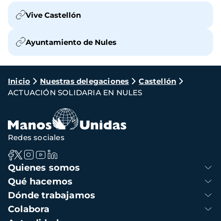
Vive Castellón
Ayuntamiento de Nules
Ruta
Inicio
Nuestras delegaciones
Castellón
ACTUACIÓN SOLIDARIA EN NULES
de
navegación
Redes sociales
Navegación
Quienes somos
principal
Qué hacemos
Dónde trabajamos
Colabora