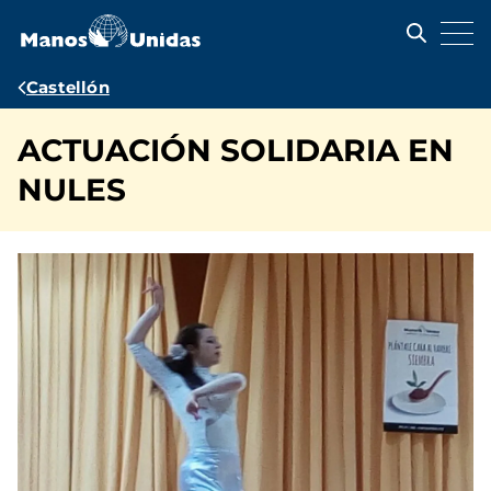
Pasar
al
contenido
principal
Ruta
Castellón
de
ACTUACIÓN SOLIDARIA EN
navegación
NULES