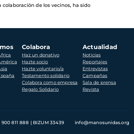
 colaboración de los vecinos, ha sido
amos
Colabora
Actualidad
frica
Haz un donativo
Noticias
 América
Hazte socio
Reportajes
Asia
Hazte voluntario/a
Entrevistas
 España
Testamento solidario
Campañas
Colabora como empresa
Sala de prensa
Regalo Solidario
Revista
900 811 888
BIZUM 33439
info@manosunidas.org