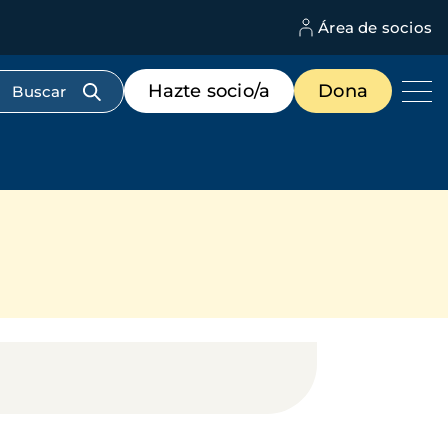
Área de socios
M
d
c
Menú
Hazte socio/a
Dona
d
de
us
destacados
cabecera