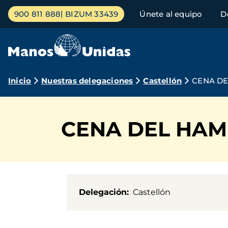
Pasar
Menú
900 811 888
BIZUM 33439
Únete al equipo
D
al
principal
contenido
principal
Ruta
Inicio
Nuestras delegaciones
Castellón
CENA DE
de
navegación
CENA DEL HAM
Delegación
Castellón