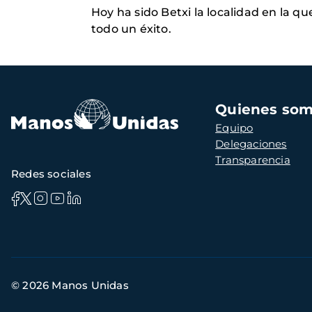
Hoy ha sido Betxi la localidad en la q
todo un éxito.
Navegación
Quienes so
principal
Equipo
Delegaciones
Transparencia
Redes sociales
Información
© 2026 Manos Unidas
de
contacto