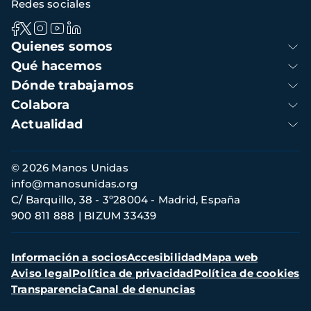
Redes sociales
Navegación
Quienes somos
principal
Qué hacemos
Dónde trabajamos
Colabora
Actualidad
Información
© 2026 Manos Unidas
de
info@manosunidas.org
contacto
C/ Barquillo, 38 - 3º28004 - Madrid, España
900 811 888
BIZUM 33439
Menú
Información a socios
Accesibilidad
Mapa web
secundario
Aviso legal
Política de privacidad
Política de cookies
Transparencia
Canal de denuncias