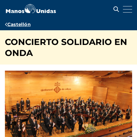
Pasar
al
contenido
principal
Ruta
Castellón
de
CONCIERTO SOLIDARIO EN
navegación
ONDA