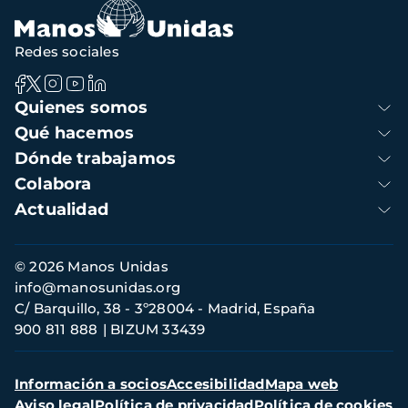
navegación
Redes sociales
Navegación
Quienes somos
principal
Qué hacemos
Dónde trabajamos
Colabora
Actualidad
Información
© 2026 Manos Unidas
de
info@manosunidas.org
contacto
C/ Barquillo, 38 - 3º28004 - Madrid, España
900 811 888
BIZUM 33439
Menú
Información a socios
Accesibilidad
Mapa web
secundario
Aviso legal
Política de privacidad
Política de cookies