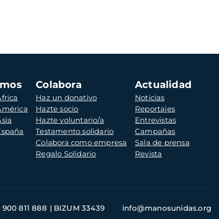
amos
Colabora
Actualidad
frica
Haz un donativo
Noticias
 América
Hazte socio
Reportajes
Asia
Hazte voluntario/a
Entrevistas
 España
Testamento solidario
Campañas
Colabora como empresa
Sala de prensa
Regalo Solidario
Revista
900 811 888
BIZUM 33439
info@manosunidas.org