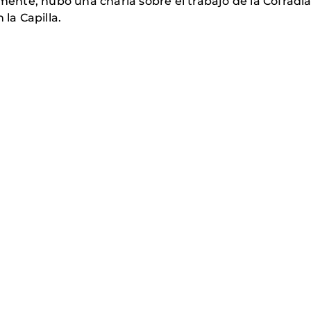
amente, hubo una charla sobre el trabajo de la Cofradía
 la Capilla.