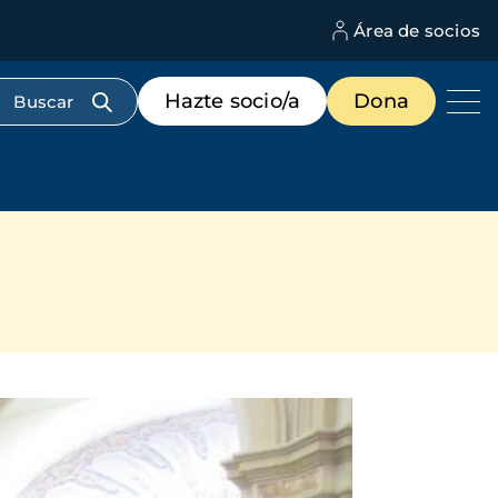
Área de socios
M
d
c
Menú
Hazte socio/a
Dona
d
de
us
destacados
cabecera