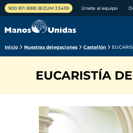
Pasar
Menú
900 811 888
BIZUM 33439
Únete al equipo
D
al
principal
contenido
principal
Ruta
Inicio
Nuestras delegaciones
Castellón
EUCARIS
de
navegación
EUCARISTÍA DE