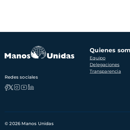
Navegación
Quienes so
principal
Equipo
Delegaciones
Transparencia
Redes sociales
Información
© 2026 Manos Unidas
de
contacto