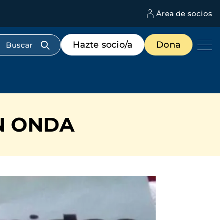
Área de socios
M
d
c
Menú
Hazte socio/a
Dona
d
de
us
destacados
cabecera
N ONDA