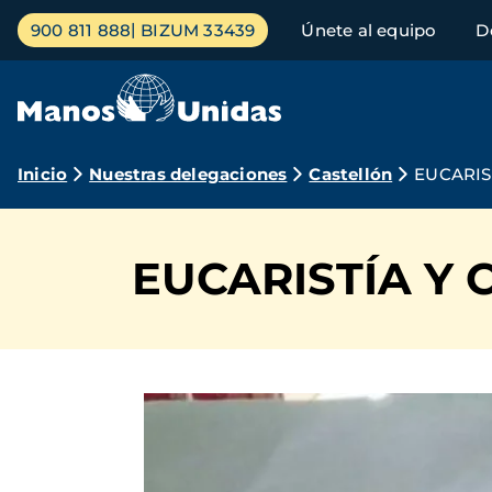
Pasar
Menú
900 811 888
BIZUM 33439
Únete al equipo
D
al
principal
contenido
principal
Ruta
Inicio
Nuestras delegaciones
Castellón
EUCARIS
de
navegación
EUCARISTÍA Y