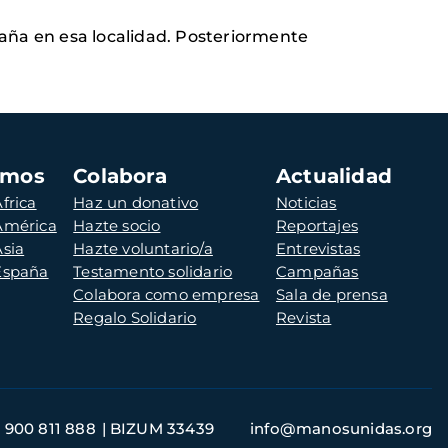
paña en esa localidad. Posteriormente
amos
Colabora
Actualidad
frica
Haz un donativo
Noticias
 América
Hazte socio
Reportajes
Asia
Hazte voluntario/a
Entrevistas
 España
Testamento solidario
Campañas
Colabora como empresa
Sala de prensa
Regalo Solidario
Revista
900 811 888
BIZUM 33439
info@manosunidas.org