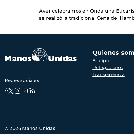
Ayer celebramos en Onda una Eucaristí
se realizó la tradicional Cena del Ham
Navegación
Quienes so
principal
Equipo
Delegaciones
Transparencia
Redes sociales
Información
© 2026 Manos Unidas
de