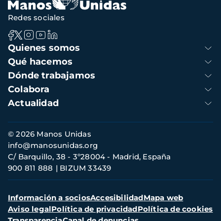
Redes sociales
Navegación
Quienes somos
principal
Qué hacemos
Dónde trabajamos
Colabora
Actualidad
Información
© 2026 Manos Unidas
de
info@manosunidas.org
contacto
C/ Barquillo, 38 - 3º28004 - Madrid, España
900 811 888
BIZUM 33439
Menú
Información a socios
Accesibilidad
Mapa web
secundario
Aviso legal
Política de privacidad
Política de cookies
Transparencia
Canal de denuncias