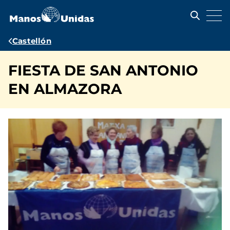
Pasar
al
contenido
principal
Ruta
Castellón
de
FIESTA DE SAN ANTONIO
navegación
EN ALMAZORA