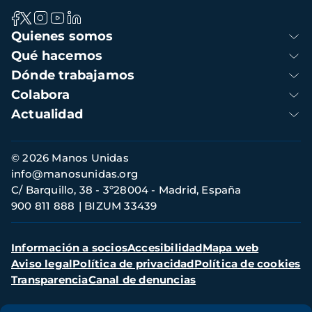
Navegación
Quienes somos
principal
Qué hacemos
Dónde trabajamos
Colabora
Actualidad
Información
© 2026 Manos Unidas
de
info@manosunidas.org
contacto
C/ Barquillo, 38 - 3º28004 - Madrid, España
900 811 888
BIZUM 33439
Menú
Información a socios
Accesibilidad
Mapa web
secundario
Aviso legal
Política de privacidad
Política de cookies
Transparencia
Canal de denuncias