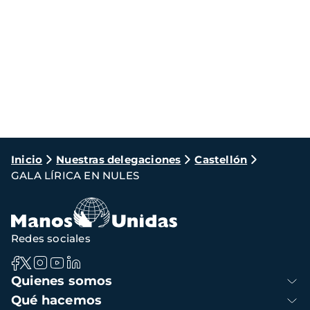
Ruta
Inicio
Nuestras delegaciones
Castellón
GALA LÍRICA EN NULES
de
navegación
Redes sociales
Navegación
Quienes somos
principal
Qué hacemos