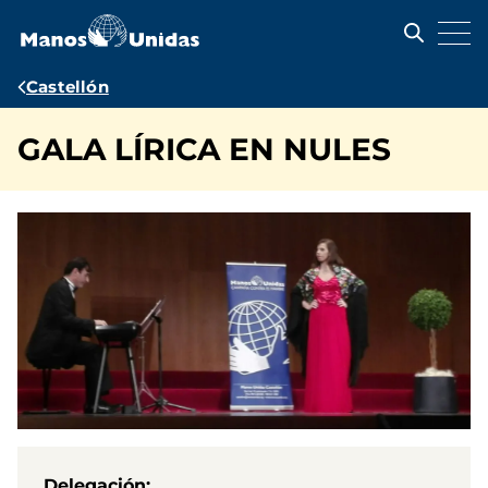
Pasar
al
contenido
principal
Ruta
Castellón
de
GALA LÍRICA EN NULES
navegación
Delegación