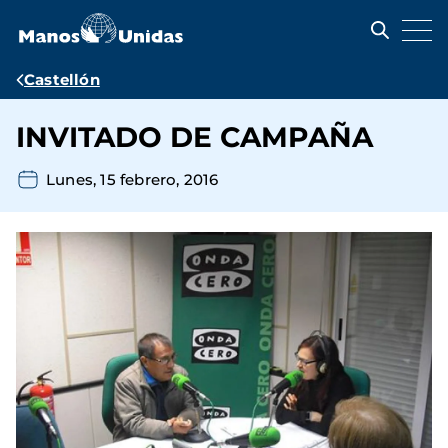
Pasar
al
contenido
principal
Ruta
Castellón
de
INVITADO DE CAMPAÑA
navegación
Lunes, 15 febrero, 2016